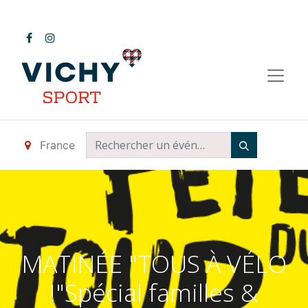
France
MATINÉE "TOUS À VÉLO
!"Spécial familles &