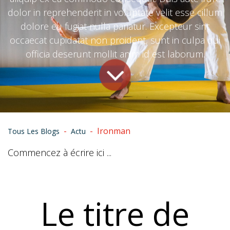
dolor in reprehenderit in voluptate velit esse cillum
dolore eu fugiat nulla pariatur. Excepteur sint
occaecat cupidatat non proident, sunt in culpa qui
officia deserunt mollit anim id est laborum.
Ironman
Tous Les Blogs
Actu
Commencez à écrire ici ...
Le titre de